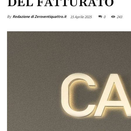
DEL FATTURATO
By
Redazione di Zeroventiquattro.it
15 Aprile 2025
0
243