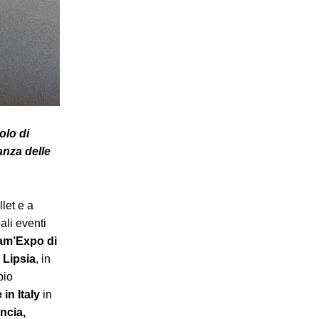
olo di
ganza delle
let e a
ali eventi
am’Expo di
 Lipsia
, in
pio
in Italy
in
ncia,