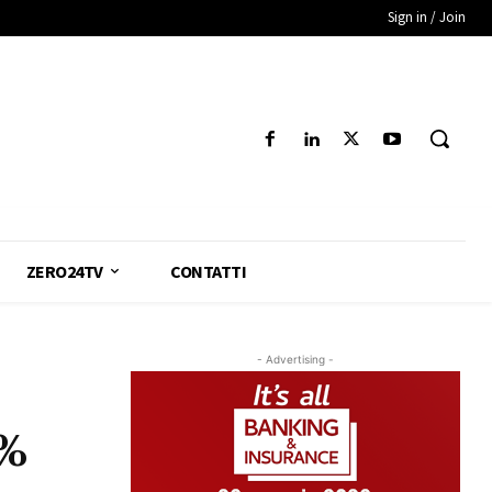
Sign in / Join
ZERO24TV
CONTATTI
- Advertising -
0%