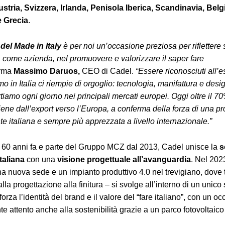
stria, Svizzera, Irlanda, Penisola Iberica, Scandinavia, Belg
e Grecia
.
del Made in Italy
è per noi un’occasione preziosa per riflettere 
come azienda, nel promuovere e valorizzare il saper fare
rma
Massimo Daruos
,
CEO di Cadel.
“Essere riconosciuti all’e
o in Italia ci riempie di orgoglio: tecnologia, manifattura e desi
rtiamo ogni giorno nei principali mercati europei. Oggi oltre il 7
viene dall’export verso l’Europa, a conferma della forza di una p
e italiana e sempre più apprezzata a livello internazionale.”
 60 anni fa e parte del Gruppo MCZ dal 2013, Cadel unisce la
s
taliana
con una
visione progettuale all’avanguardia
. Nel 202
a nuova sede e un impianto produttivo 4.0 nel trevigiano, dove tu
la progettazione alla finitura – si svolge all’interno di un unico 
forza l’identità del brand e il valore del “fare italiano”, con un oc
te attento anche alla sostenibilità grazie a un parco fotovoltaic