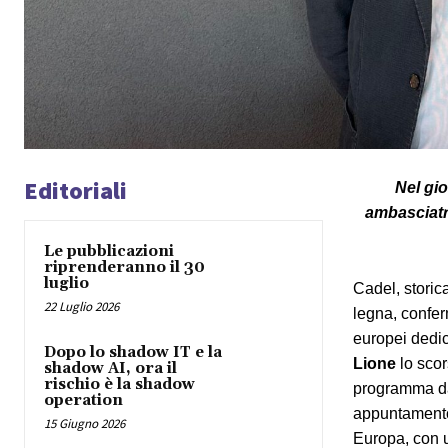
Editoriali
Nel gio
ambasciatri
Le pubblicazioni
riprenderanno il 30
luglio
Cadel, storic
22 Luglio 2026
legna, confer
europei dedic
Dopo lo shadow IT e la
Lione
lo scor
shadow AI, ora il
rischio è la shadow
programma dal
operation
appuntamento
15 Giugno 2026
Europa, con un