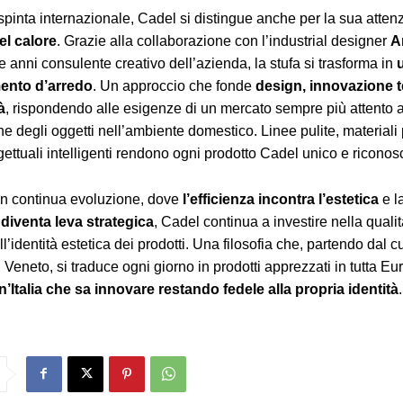
spinta internazionale, Cadel si distingue anche per la sua atten
el calore
. Grazie alla collaborazione con l’industrial designer
A
re anni consulente creativo dell’azienda, la stufa si trasforma in
ento d’arredo
. Un approccio che fonde
design, innovazione 
à
, rispondendo alle esigenze di un mercato sempre più attento al
ne degli oggetti nell’ambiente domestico. Linee pulite, materiali 
gettuali intelligenti rendono ogni prodotto Cadel unico e riconosc
 in continua evoluzione, dove
l’efficienza incontra l’estetica
e l
 diventa leva strategica
, Cadel continua a investire nella qualit
l’identità estetica dei prodotti. Una filosofia che, partendo dal c
 Veneto, si traduce ogni giorno in prodotti apprezzati in tutta Eu
’Italia che sa innovare restando fedele alla propria identità
.