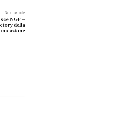
Next article
asce NGF –
ctory della
nicazione