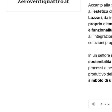
Zeroventiquattro.it
Accanto alla 
all’
estetica d
Lazzari
, da t
proprio elem
e funzionalit
all’integrazio
soluzioni pro
In un settore
sostenibilità
processi e nel
produttivo del
simbolo di un
Share