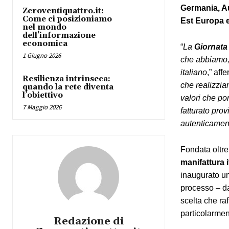
Germania, Au
Zeroventiquattro.it:
Come ci posizioniamo
Est Europa 
nel mondo
dell’informazione
economica
“
La
Giornata 
1 Giugno 2026
che abbiamo, 
italiano
,”
affe
Resilienza intrinseca:
che realizziam
quando la rete diventa
l’obiettivo
valori che po
7 Maggio 2026
fatturato pro
autenticament
Fondata oltre
manifattura i
inaugurato un
processo – dal
scelta che raf
particolarmen
Redazione di