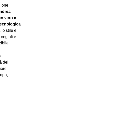
zione
ndrea
un vero e
tecnologica
lo stile e
pregiati e
ibile.
a
à dei
uore
ropa,