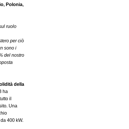
io, Polonia,
sul ruolo
stero per ciò
gn sono i
0% del nostro
roposta
olidità della
3 ha
tto il
sito. Una
chio
o da 400 kW.