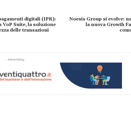
agamenti digitali (IPR):
Noesis Group si evolve: n
a VoP Suite, la soluzione
la nuova Growth Fa
ezza delle transazioni
comu
- Advertising -