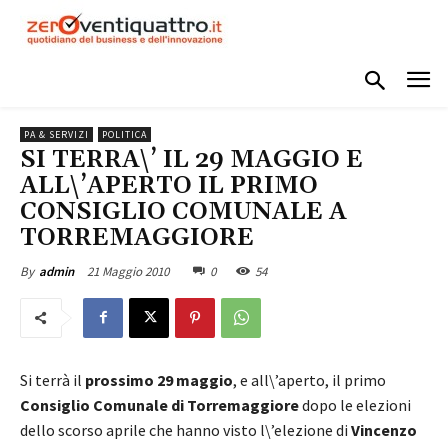
PA & SERVIZI
POLITICA
SI TERRA\’ IL 29 MAGGIO E
ALL\’APERTO IL PRIMO
CONSIGLIO COMUNALE A
TORREMAGGIORE
21 Maggio 2010
0
54
By
admin
Si terrà il
prossimo 29 maggio
, e all\’aperto, il primo
Consiglio Comunale di Torremaggiore
dopo le elezioni
dello scorso aprile che hanno visto l\’elezione di
Vincenzo